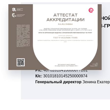
ОБЩЕСТВО С ОГРАНИЧЕННО
ОТВЕТСТВЕННОСТЬЮ «СМ-ГР
ИНН:
7727446908
КПП:
772701001
ОГРН:
1207700220023
БАНК:
АО «Тинькофф-Банк»
БИК:
044525974
Р/с:
40702810410000677281
К/с:
30101810145250000974
Генеральный директор
Зенина Екатер