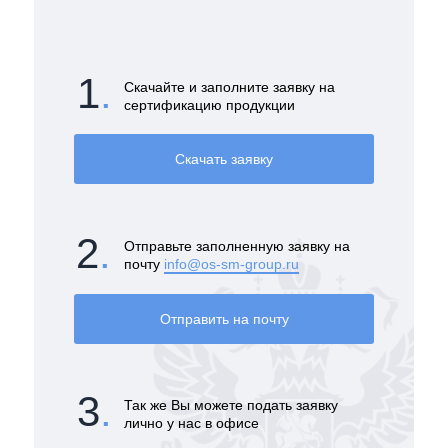
1
.
Вам понадобится принести
1
.
Скачайте и заполните заявку на
2
.
сертификацию продукции
Вам понадобится принести
Скачать заявку
Записаться на
2
.
Отправьте заполненную заявку на
подачу
почту
info@os-sm-group.ru
заявления в
Отправить на почту
нашем офисе
.
3
.
Так же Вы можете подать заявку
лично у нас в офисе